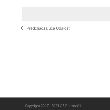
Vyberte
Keyword.
Navigation
dátum.
Predchádzajúce
Udalosti
Copyright 2017 - 2024 OZ Permoníci