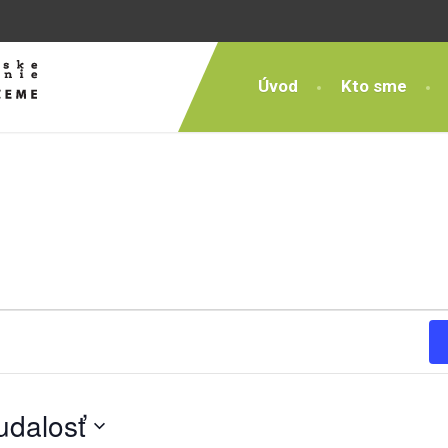
Úvod
Kto sme
udalosť