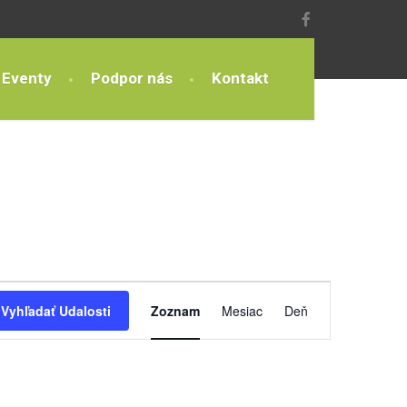
Eventy
Podpor nás
Kontakt
Udalosť
Vyhľadať Udalosti
Zoznam
Mesiac
Deň
Navigácie
Zobrazení