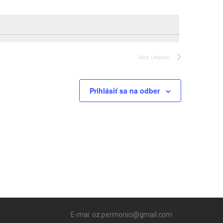
Next
Udalosti
Prihlásiť sa na odber
E-mai: oz.permonici@gmail.com