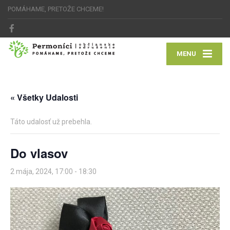
POMÁHAME, PRETOŽE CHCEME!
MENU
« Všetky Udalosti
Táto udalosť už prebehla.
Do vlasov
2 mája, 2024, 17:00
-
18:30