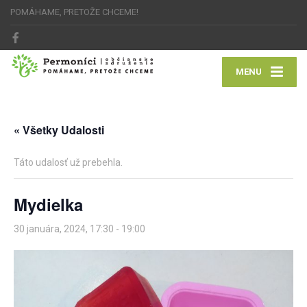
POMÁHAME, PRETOŽE CHCEME!
MENU
« Všetky Udalosti
Táto udalosť už prebehla.
Mydielka
30 januára, 2024, 17:30
-
19:00