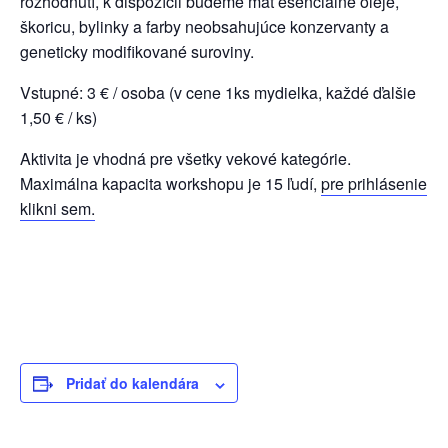
rozhodnutí, k dispozícii budeme mať esenciálne oleje,
škoricu, bylinky a farby
neobsahujúce konzervanty a
geneticky modifikované suroviny.
Vstupné: 3 € / osoba (v cene 1ks mydielka, každé ďalšie
1,50 € / ks)
Aktivita je vhodná pre všetky vekové kategórie.
Maximálna kapacita workshopu je 15 ľudí,
pre prihlásenie
klikni sem.
Pridať do kalendára