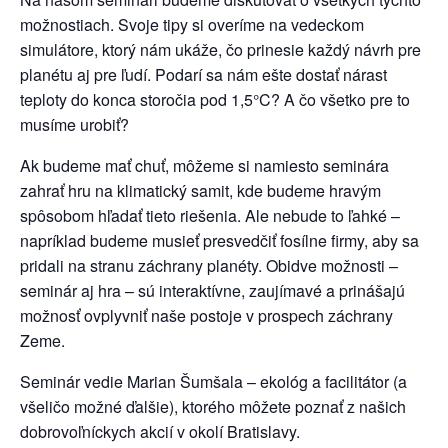
možnostiach. Svoje tipy si overíme na vedeckom
simulátore, ktorý nám ukáže, čo prinesie každý návrh pre
planétu aj pre ľudí. Podarí sa nám ešte dostať nárast
teploty do konca storočia pod 1,5°C? A čo všetko pre to
musíme urobiť?
Ak budeme mať chuť, môžeme si namiesto seminára
zahrať hru na klimatický samit, kde budeme hravým
spôsobom hľadať tieto riešenia. Ale nebude to ľahké –
napríklad budeme musieť presvedčiť fosílne firmy, aby sa
pridali na stranu záchrany planéty. Obidve možnosti –
seminár aj hra – sú interaktívne, zaujímavé a prinášajú
možnosť ovplyvniť naše postoje v prospech záchrany
Zeme.
Seminár vedie Marian Šumšala – ekológ a facilitátor (a
všeličo možné ďalšie), ktorého môžete poznať z našich
dobrovoľníckych akcií v okolí Bratislavy.