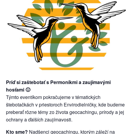
Príď si zaštebotať s Permoníkmi a zaujímavými
hosťami 🙂
Týmto eventíkom pokračujeme v tématických
štebotačkách v priestoroch Envirodielničky, kde budeme
preberať rôzne témy zo života geocachingu, prírody a jej
ochrany a ďalších zaujímavosti.
Kto sme?
Nadšenci geocachingu, ktorým záleží na