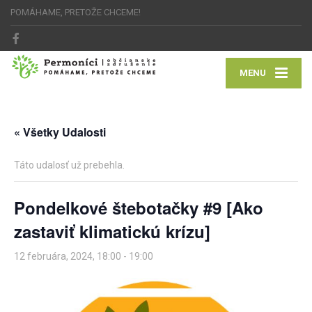
POMÁHAME, PRETOŽE CHCEME!
MENU
« Všetky Udalosti
Táto udalosť už prebehla.
Pondelkové štebotačky #9 [Ako
zastaviť klimatickú krízu]
12 februára, 2024, 18:00
-
19:00