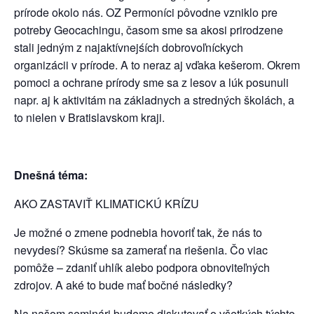
prírode okolo nás. OZ Permoníci pôvodne vzniklo pre
potreby Geocachingu, časom sme sa akosi prirodzene
stali jedným z najaktívnejśích dobrovoľníckych
organizácii v prírode. A to neraz aj vďaka kešerom. Okrem
pomoci a ochrane prírody sme sa z lesov a lúk posunuli
napr. aj k aktivitám na základnych a stredných školách, a
to nielen v Bratislavskom kraji.
Dnešná téma:
AKO ZASTAVIŤ KLIMATICKÚ KRÍZU
Je možné o zmene podnebia hovoriť tak, že nás to
nevydesí? Skúsme sa zamerať na riešenia. Čo viac
pomôže – zdaniť uhlík alebo podpora obnoviteľných
zdrojov. A aké to bude mať bočné následky?
Na našom seminári budeme diskutovať o všetkých týchto