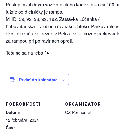
Prístup invalidným vozíkom alebo kočíkom – cca 100 m
južne od dielničky je rampa.
MHD: 59, 92, 98, 99, 192. Zastávka Lúčanka /
Ľubovnianska – z oboch rovnako ďaleko. Parkovanie v
okolí možné ako bežne v Petržalke + možné parkovanie
za rampou pri potravinách oproti.
Tešíme sa na teba 🙂
Pridať do kalendára
PODROBNOSTI
ORGANIZÁTOR
Dátum:
OZ Permoníci
12 februára, 2024
Čas: