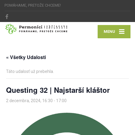
POMÁHAME, PRETOŽE CHCEME!
MENU
« Všetky Udalosti
Táto udalosť už prebehla.
Questing 32 | Najstarší kláštor
2 decembra, 2024, 16:30
-
17:00