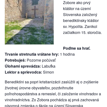
Zobore ako prvý
kláštor na území
Slovenska založený
benediktínsky kláštor
sv. Hypolita. Zanikol
začiatkom 15. storočia.
Poďme sa hrať.
Trvanie stretnutia vrátane hry:
1 hodina
Potrebuješ:
Pozorne počúvať
Úlohami sprevádza:
Labuťka
Lektor a sprievodca:
Simon
Benediktíni sa popri kristianizácii zaslúžili aj o zvýšenie
životnej úrovne obyvateľov, pozdvihnutie
poľnohospodárstva a remesiel, či založenie vinohradov a
vinohradníctva. Zo Zobora pochádza aj prvá zachovaná
písomná zmienka o škole na území Slovenska