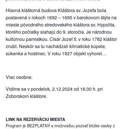
Hlavná kláštorná budova Kláštora sv. Jozefa bola
postavená v rokoch 1692 – 1695 v barokovom štýle na
mieste pôvodného stredovekého kláštora sv. Hypolita,
ktorého počiatky siahajú do 9. storočia. Je národnou
kultúrnou pamiatkou. Cisár Jozef II. v roku 1782 kláštor
zrušil. Neskôr sa tu nachádzali klimatické kúpele,
súkenka a hostinec. V roku 1927 objekt vyhorel…
Viac osobne.
Vidíme sa v pondelok, 2.12.2024 od 16:30 h. pri
Zoborskom kláštore.
LINK NA REZERVÁCIU MIESTA
Program je BEZPLATNÝ s možnosťou pozvať blízke osoby z