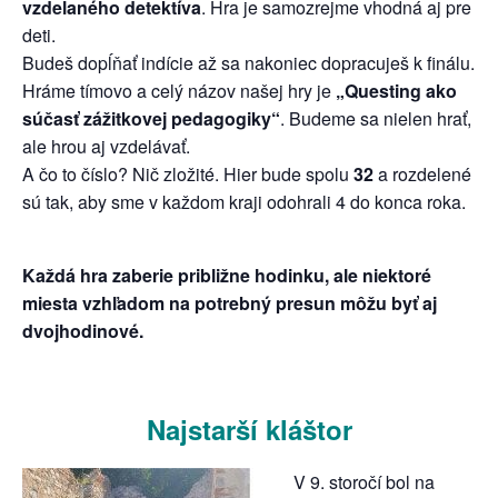
vzdelaného detektíva
. Hra je samozrejme vhodná aj pre
deti.
Budeš dopĺňať indície až sa nakoniec dopracuješ k finálu.
Hráme tímovo a celý názov našej hry je
„Questing ako
súčasť zážitkovej pedagogiky“
. Budeme sa nielen hrať,
ale hrou aj vzdelávať.
A čo to číslo? Nič zložité. Hier bude spolu
32
a rozdelené
sú tak, aby sme v každom kraji odohrali 4 do konca roka.
Každá hra zaberie približne hodinku, ale niektoré
miesta vzhľadom na potrebný presun môžu byť aj
dvojhodinové.
Najstarší kláštor
V 9. storočí bol na