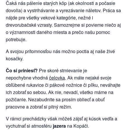
Čaká nás pálenie starých kôp (ak okolnosti a počasie
dovolia) a vystrihávanie a vyrezávanie náletov. Práca sa
nájde pre všetky vekové kategórie, nežné i
drevorubačské vzrasty. Samozrejme si povieme niečo aj
o významnosti daného miesta a prečo našu pomoc
potrebuje.
A svojou prítomnosťou nás možno poctia aj naše živé
kosačky.
Čo si priniesť?
Pre skoré stmievanie je
nepochybne vhodná
čelovka
. Ak máte nejaké svoje
obľúbené rukavice či pákové nožnice či pílku, neváhajte
ich zobrať so sebou. Ak nie, nevadí, všetko máme na
požičanie. Nezabudnite sa prosím obliecť a obuť
pracovne a zobrať si pitný režim.
V rámci prechádzky však môžeš zájsť aj kúsok vedľa a
vychutnať si atmosféru
jazera
na Kopáči.