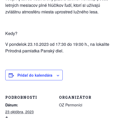
letných mesiacov plné hlúčikov ľudí, ktorí si užívajú
zvláštnu atmosféru miesta uprostred lužného lesa.
Kedy?
V pondelok 23.10.2023 od 17:30 do 19:00 h., na lokalite
Prírodná pamiatka Panský diel.
Pridať do kalendára
PODROBNOSTI
ORGANIZÁTOR
Dátum:
OZ Permoníci
23 októbra, 2023