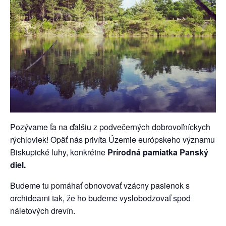
Pozývame ťa na ďalšiu z podvečerných dobrovoľníckych
rýchloviek! Opäť nás privíta Územie európskeho významu
Biskupické luhy, konkrétne
Prírodná pamiatka Panský
diel.
Budeme tu pomáhať obnovovať vzácny pasienok s
orchideami tak, že ho budeme vyslobodzovať spod
náletových drevín.