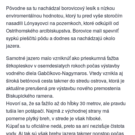
Pôvodne sa tu nachádzal borovicový lesík s nízkou
enviromentálnou hodnotou, ktorý tu pred vyše storočím
nasadili Lónyayovci na pozemkoch, ktoré odkúpili od
Ostrihomského arcibiskupstva. Borovice mali spevniť
sypkú pieščitú pôdu a dodnes sa nachádzajú okolo
jazera.
Samotné jazero malo vzniknúť ako prieskumná ťažba
štrkopieskov v osemdesiatych rokoch počas výstavby
vodného diela Gabčíkovo-Nagymaros. Vtedy vznikla aj
široká betónová cesta takmer do stredu ostrova, ktorá je
aktuálne prerušená pre výstavbu nového premostenia
Biskupického ramena.
Hovorí sa, že sa ťažilo až do hĺbky 30 metrov, ale pravdu
tušia len potápači. Najmä z východnej strany má
pomerne plytký breh, v strede je však hlboké.
Kúpať sa tu oficiálne nedá, preto sa ani nezisťuje čistota
vody. Aj tak sú však brehy jazera takmer nonstop počas