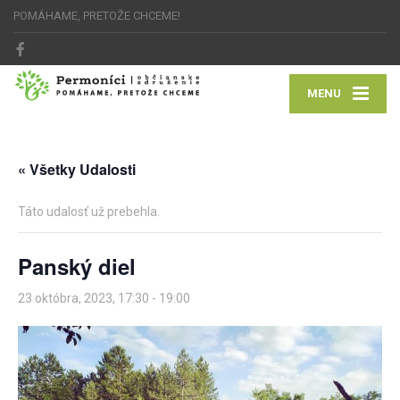
POMÁHAME, PRETOŽE CHCEME!
MENU
« Všetky Udalosti
Táto udalosť už prebehla.
Panský diel
23 októbra, 2023, 17:30
-
19:00